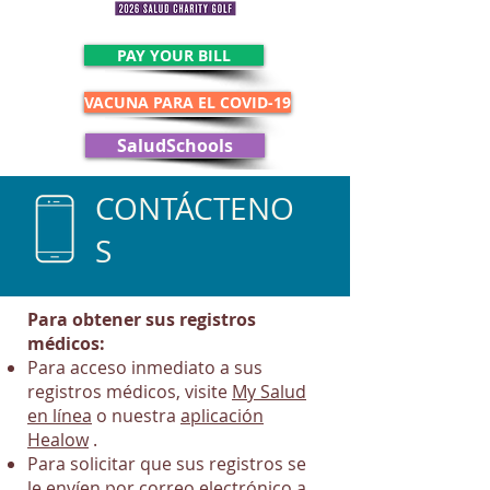
PAY YOUR BILL
VACUNA PARA EL COVID-19
SaludSchools
CONTÁCTENO
S
Para obtener sus registros
médicos:
Para acceso inmediato a sus
registros médicos, visite
My Salud
en línea
o nuestra
aplicación
Healow
.
Para solicitar que sus registros se
le envíen por correo electrónico a